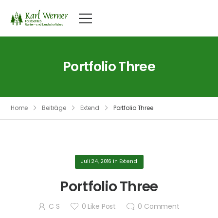
Portfolio Three
Home
Beiträge
Extend
Portfolio Three
Juli 24, 2016
in
Extend
Portfolio Three
C S
0
Like Post
0
Comment